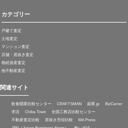
カテゴリー
戸建て査定
土地査定
マンション査定
店舗・居抜き査定
相続資産査定
他不動産査定
関連サイト
飲食開業比較センター
CRAFTSMAN
副業.jp
BizCarrer
求活
Chiba Town
全国工務店比較センター
不動産査定比較
居抜き売却比較
MA Press
JBN（Japan Bussiness News）
食レポVI