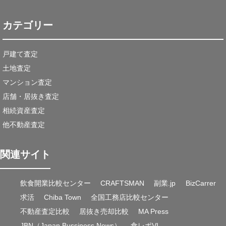
カテゴリー
戸建て査定
土地査定
マンション査定
店舗・居抜き査定
相続資産査定
他不動産査定
関連サイト
飲食開業比較センター
CRAFTSMAN
副業.jp
BizCarrer
求活
Chiba Town
全国工務店比較センター
不動産査定比較
居抜き売却比較
MA Press
JBN（Japan Bussiness News）
食レポVI