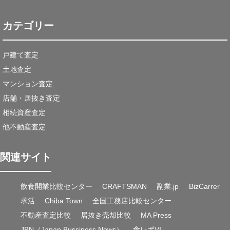
カテゴリー
戸建て査定
土地査定
マンション査定
店舗・居抜き査定
相続資産査定
他不動産査定
関連サイト
飲食開業比較センター
CRAFTSMAN
副業.jp
BizCarrer
求活
Chiba Town
全国工務店比較センター
不動産査定比較
居抜き売却比較
MA Press
JBN（Japan Bussiness News）
食レポVI