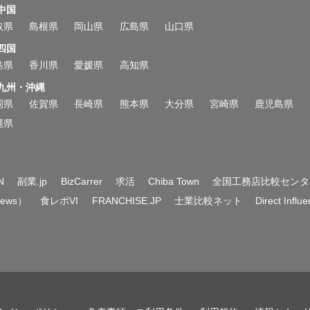
中国
取県
島根県
岡山県
広島県
山口県
四国
島県
香川県
愛媛県
高知県
九州・沖縄
岡県
佐賀県
長崎県
熊本県
大分県
宮崎県
鹿児島県
縄県
N
副業.jp
BizCarrer
求活
Chiba Town
全国工務店比較センタ
News）
食レポVI
FRANCHISE.JP
士業比較ネット
Direct Influ