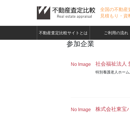
全国の不動産
見積もり・資
不動産査定比較サイトとは
ご利用の流れ
参加企業
社会福祉法人 
No Image
特別養護老人ホーム
株式会社東宝
No Image