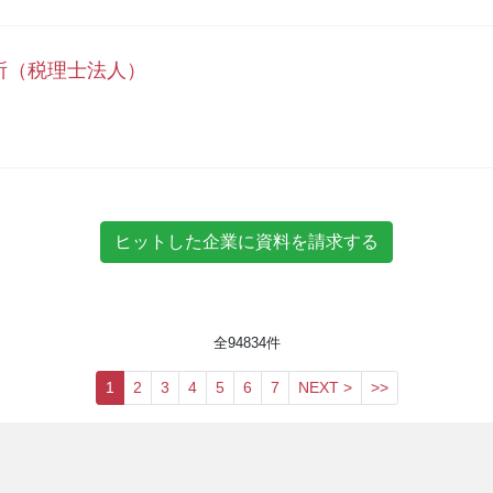
所（税理士法人）
全
94834
件
1
2
3
4
5
6
7
NEXT >
>>