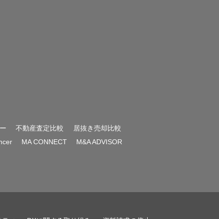
ー
不動産査定比較
居抜き売却比較
encer
MA CONNECT
M&A ADVISOR