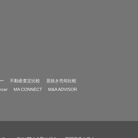
ー
不動産査定比較
居抜き売却比較
encer
MA CONNECT
M&A ADVISOR