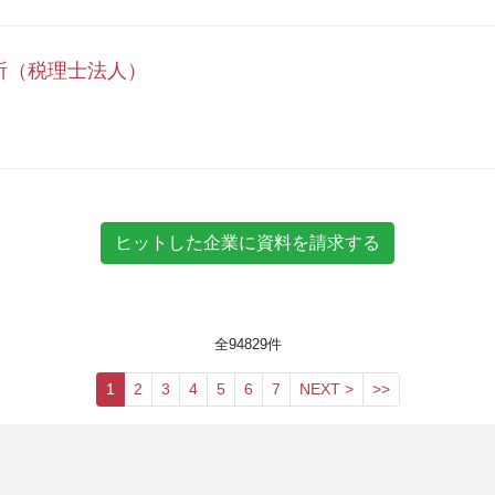
所（税理士法人）
全
94829
件
1
2
3
4
5
6
7
NEXT >
>>