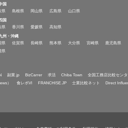
中国
取県
島根県
岡山県
広島県
山口県
四国
島県
香川県
愛媛県
高知県
九州・沖縄
岡県
佐賀県
長崎県
熊本県
大分県
宮崎県
鹿児島県
縄県
N
副業.jp
BizCarrer
求活
Chiba Town
全国工務店比較センタ
News）
食レポVI
FRANCHISE.JP
士業比較ネット
Direct Influ