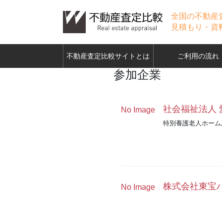
全国の不動産
見積もり・資
不動産査定比較サイトとは
ご利用の流れ
参加企業
社会福祉法人 
No Image
特別養護老人ホーム
株式会社東宝
No Image