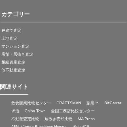
カテゴリー
戸建て査定
土地査定
マンション査定
店舗・居抜き査定
相続資産査定
他不動産査定
関連サイト
飲食開業比較センター
CRAFTSMAN
副業.jp
BizCarrer
求活
Chiba Town
全国工務店比較センター
不動産査定比較
居抜き売却比較
MA Press
JBN（Japan Bussiness News）
食レポVI