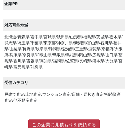
企業PR
対応可能地域
北海道/青森県/岩手県/宮城県/秋田県/山形県/福島県/茨城県/栃木県/
群馬県/埼玉県/千葉県/東京都/神奈川県/新潟県/富山県/石川県/福井
県/山梨県/長野県/岐阜県/静岡県/愛知県/三重県/滋賀県/京都府/大阪
府/兵庫県/奈良県/和歌山県/鳥取県/島根県/岡山県/広島県/山口県/徳
島県/香川県/愛媛県/高知県/福岡県/佐賀県/長崎県/熊本県/大分県/宮
崎県/鹿児島県/沖縄県
受信カテゴリ
戸建て査定/土地査定/マンション査定/店舗・居抜き査定/相続資産
査定/他不動産査定